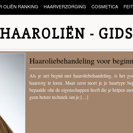
R OLIËN RANKING
HAARVERZORGING
COSMETICA
FEI
HAAROLIËN - GID
Hoe bepaal je haarporositeit?
Effectieve haarzorg is voornamelijk afhankelijk van 
mogelijk om de juiste cosmetica te kiezen. Laag, gemi
als het gaat om het definiëren van haarporositeit. 
type lage porositeit . In de meeste gevallen wordt […]