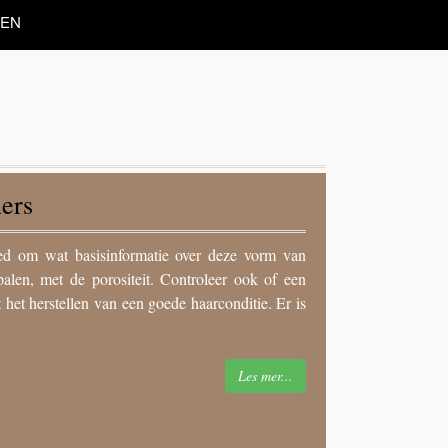
TEN
S
het definiëren van je haartype. Alleen dan is het
ddeld en hoog – dit zijn de drie basiscategorieën
Haar met hecht gebonden cuticula behoort tot het
Les mer...