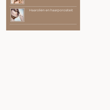
Haaroliën en haarporositeit