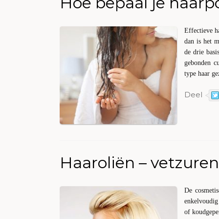
Hoe bepaal je haarpo
Effectieve h
dan is het m
de drie basi
gebonden cut
type haar ge
Deel
Haaroliën – vetzuren
De cosmetis
enkelvoudig
of koudgepe