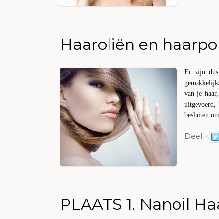
Haaroliën en haarpor
Er zijn du
gemakkelijks
van je haar
uitgevoerd,
besluiten om
Deel
PLAATS 1. Nanoil Haa