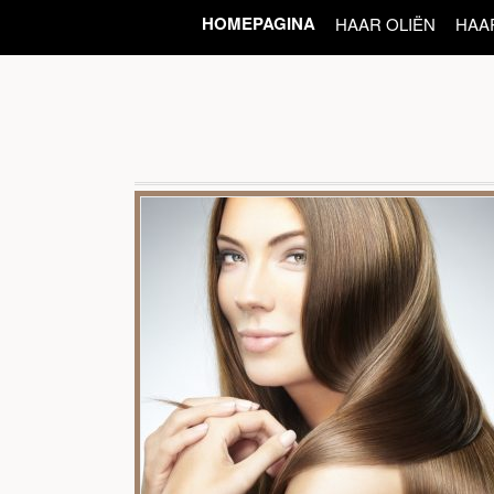
HOMEPAGINA
HAAR OLIËN
HAA
ver deze vorm van
roleer ook of een
aarconditie. Er is
Les mer...