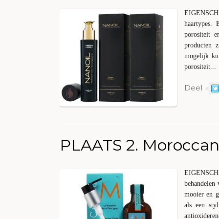
EIGENSCHAP
haartypes. 
porositeit 
producten 
mogelijk ku
porositeit...
Deel
PLAATS 2. Moroccano
EIGENSCHA
behandelen 
mooier en g
als een sty
antioxideren